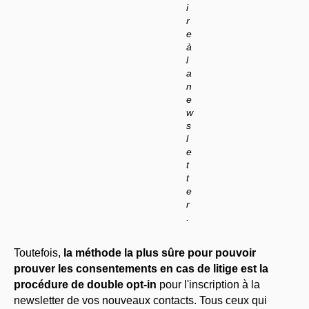
i
r
e
à
l
a
n
e
w
s
l
e
t
t
e
r
.
Toutefois,
la méthode la plus sûre pour pouvoir
prouver les consentements en cas de litige est la
procédure de double opt-in
pour l'inscription à la
newsletter de vos nouveaux contacts. Tous ceux qui